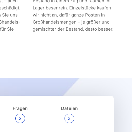
st – auch
Bestand in einem Zug und räumen Ihr
eschädigt.
Lager besenrein. Einzelstücke kaufen
 Sie uns
wir nicht an, dafür ganze Posten in
oßhandels-
Großhandelsmengen – je größer und
für Sie
gemischter der Bestand, desto besser.
Fragen
Dateien
2
3